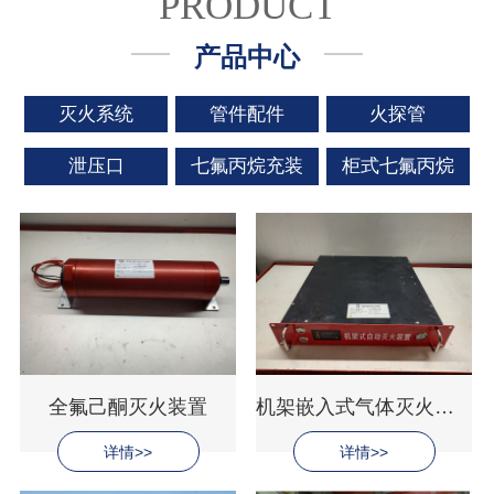
PRODUCT
产品中心
灭火系统
管件配件
火探管
泄压口
七氟丙烷充装
柜式七氟丙烷
全氟己酮灭火装置
机架嵌入式气体灭火装置
详情>>
详情>>