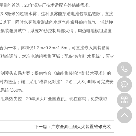
能项目的首选，20年源头厂技术适配户外储能需求。
化成3-8微米的超细水雾，这种微雾能穿透电池包散热缝隙，直接
00℃以下；同时水雾蒸发形成的水蒸气能稀释舱内氧气，辅助抑
集装箱测试中，系统20秒控制局部火情，周边电池模组温度
体，体积仅1.2m×0.8m×1.5m，可直接嵌入集装箱角
精准调节，对准电池组密集区域；配备“智能排水系统”，灭火
1
定制喷头布局方案；提供符合《储能集装箱消防技术要求》的
时内送达；施工采用“模块化对接”，2名工人3小时即可完成安
系统低60%。
阻断热失控，20年源头厂全国直供。现在咨询，免费获取
下一篇：
广东全氟己酮灭火装置维修充装