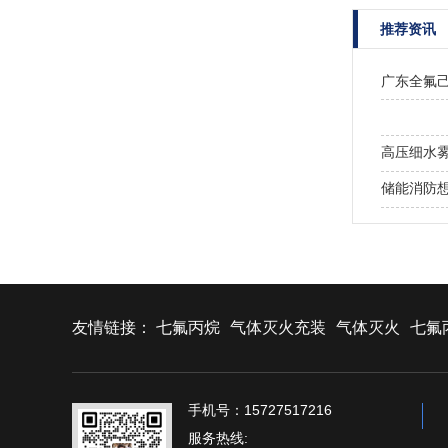
推荐资讯
广东全氟
高压细水
储能消防
储能电池
友情链接：
七氟丙烷
气体灭火充装
气体灭火
七氟
手机号：15727517216
服务热线: