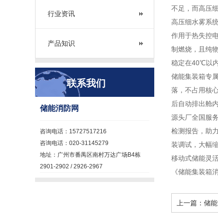
不足，而高压细
行业资讯
高压细水雾系统
作用于热失控电
产品知识
制燃烧，且纯
稳定在40℃以
储能集装箱专属
联系我们
落，不占用核
后自动排出舱
储能消防网
源头厂全国服
检测报告，助力
咨询电话：15727517216
咨询电话：020-31145279
装调试，大幅缩
地址：广州市番禺区南村万达广场B4栋
移动式储能灵
2901-2902 / 2926-2967
《储能集装箱
上一篇：
储能