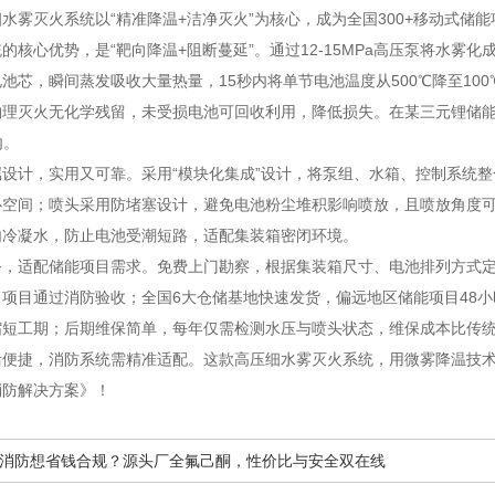
水雾灭火系统以“精准降温+洁净灭火”为核心，成为全国300+移动式储
的核心优势，是“靶向降温+阻断蔓延”。通过12-15MPa高压泵将水雾
池芯，瞬间蒸发吸收大量热量，15秒内将单节电池温度从500℃降至1
物理灭火无化学残留，未受损电池可回收利用，降低损失。在某三元锂储能
内。
设计，实用又可靠。采用“模块化集成”设计，将泵组、水箱、控制系统整合为一
心空间；喷头采用防堵塞设计，避免电池粉尘堆积影响喷放，且喷放角度可
内冷凝水，防止电池受潮短路，适配集装箱密闭环境。
务，适配储能项目需求。免费上门勘察，根据集装箱尺寸、电池排列方式
项目通过消防验收；全国6大仓储基地快速发货，偏远地区储能项目48小
短工期；后期维保简单，每年仅需检测水压与喷头状态，维保成本比传统
活便捷，消防系统需精准适配。这款高压细水雾灭火系统，用微雾降温技术
消防解决方案》！
消防想省钱合规？源头厂全氟己酮，性价比与安全双在线