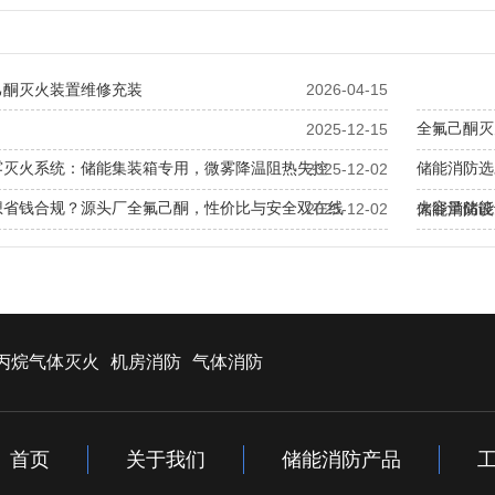
己酮灭火装置维修充装
2026-04-15
全氟己酮灭
2025-12-15
雾灭火系统：储能集装箱专用，微雾降温阻热失控
储能消防选
2025-12-02
想省钱合规？源头厂全氟己酮，性价比与安全双在线
大容量储能
2025-12-02
储能消防设
起火怕损柜？全氟己酮源头厂，灭火护柜双保险
丙烷气体灭火
机房消防
气体消防
首页
关于我们
储能消防产品