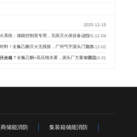
2025-12-15
火系统：储能控制室专用，无痕灭火保设备运行
2025-12-04
对料！全氟己酮灭火无残留，广州气宇源头厂直供
2025-12-02
灭火难？全氟己酮+高压细水雾，源头厂方案全覆盖
计价格
2025-10-31
工商储能消防
集装箱储能消防